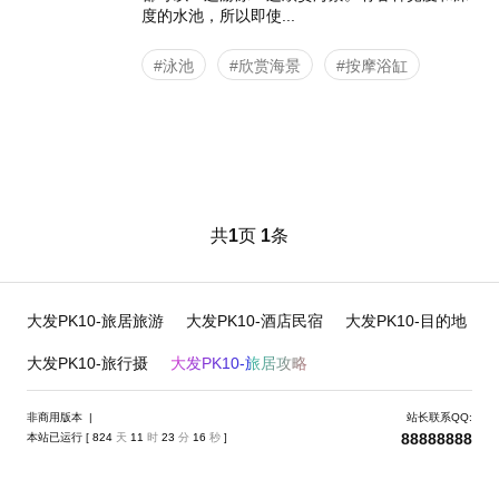
度的水池，所以即使...
#泳池
#欣赏海景
#按摩浴缸
共
1
页
1
条
大发PK10-旅居旅游
大发PK10-酒店民宿
大发PK10-目的地
大发PK10-旅行摄
大发PK10-旅居攻略
非商用版本 |
站长联系QQ:
88888888
本站已运行 [
824
天
11
时
23
分
16
秒
]