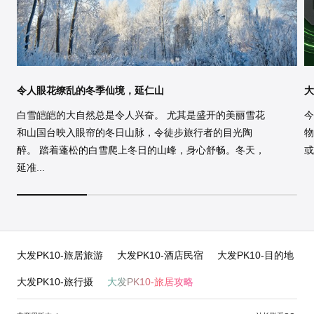
令人眼花缭乱的冬季仙境，延仁山
大
白雪皑皑的大自然总是令人兴奋。 尤其是盛开的美丽雪花
今
和山国台映入眼帘的冬日山脉，令徒步旅行者的目光陶
物
醉。 踏着蓬松的白雪爬上冬日的山峰，身心舒畅。冬天，
或
延准...
大发PK10-旅居旅游
大发PK10-酒店民宿
大发PK10-目的地
大发PK10-旅行摄
大发PK10-旅居攻略