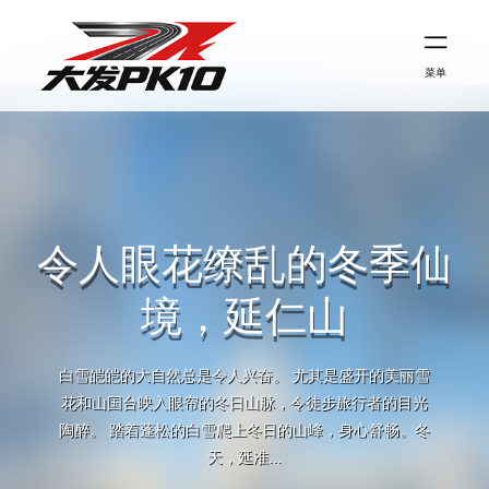
菜单
令人眼花缭乱的冬季仙
境，延仁山
白雪皑皑的大自然总是令人兴奋。 尤其是盛开的美丽雪
花和山国台映入眼帘的冬日山脉，令徒步旅行者的目光
陶醉。 踏着蓬松的白雪爬上冬日的山峰，身心舒畅。冬
天，延准...