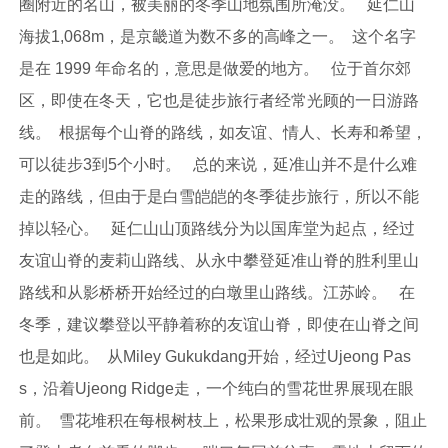
圈附近的名山，被美丽的冬季山地氛围所淹没。 延仁山
海拔1,068m，是京畿道为数不多的高峰之一。 这个名字
是在 1999 年命名的，意思是做爱的地方。 位于首尔郊
区，即使在冬天，它也是徒步旅行者经常光顾的一日游路
线。 根据每个山脊的路线，如友谊、情人、长寿和希望，
可以徒步3到5个小时。 总的来说，延准山并不是什么难
走的路线，但由于是白雪皑皑的冬季徒步旅行，所以不能
掉以轻心。 延仁山山顶路线分为以国库堂为起点，经过
友谊山脊的麦莉山路线、从永中攀登延准山脊的胜利里山
路线和从影桥桥开始经过的白墩里山路线。江苏岭。 在
冬季，建议攀登以平静着称的友谊山脊，即使在山脊之间
也是如此。 从Miley Gukukdang开始，经过Ujeong Pas
s，沿着Ujeong Ridge走，一个纯白的雪花世界展现在眼
前。 雪花堆积在每根树枝上，松果形成壮观的景象，阻止