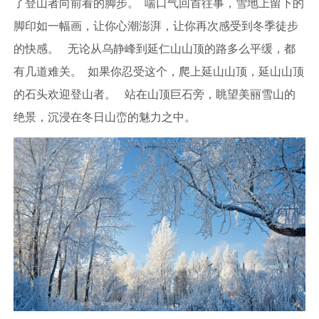
了登山者向前看的脚步。 喘口气回首往事，雪地上留下的
脚印如一幅画，让你心潮澎湃，让你再次感受到冬季徒步
的快感。 无论从乌静峰到延仁山山顶的路多么平缓，都
有几道难关。 如果你忍受这个，爬上延山山顶，延山山顶
的石头欢迎登山者。 站在山顶巨石旁，眺望美丽雪山的
绝景，沉浸在冬日山峦的魅力之中。